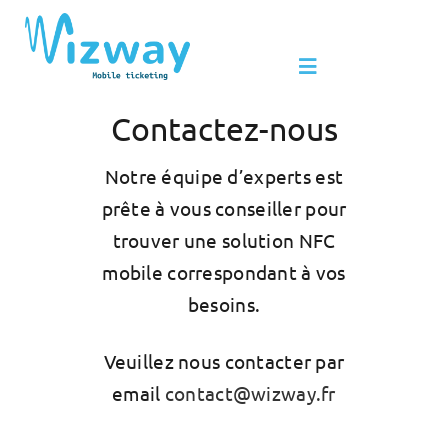
Passer
au
Toggle
contenu
Navigation
Contactez-nous
Produits & Services
Notre équipe d’experts est
prête à vous conseiller pour
Avantages du NFC
trouver une solution NFC
mobile correspondant à vos
Leader du NFC mobile
besoins.
Actualités
Veuillez nous contacter par
email
contact@wizway.fr
Contact