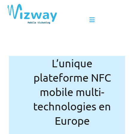
Passer
au
Toggle
contenu
Navigation
Produits & Services
L’unique
Avantages du NFC
plateforme NFC
Leader du NFC mobile
mobile multi-
technologies en
Actualités
Europe
Contact